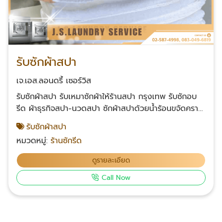
รับซักผ้าสปา
เจ.เอส.ลอนดรี้ เซอร์วิส
รับซักผ้าสปา รับเหมาซักผ้าให้ร้านสปา กรุงเทพ รับซักอบ
รีด ผ้าธุรกิจสปา-นวดสปา ซักผ้าสปาด้วยน้ำร้อนขจัดคราบ
น้ำมันนวด ขจัดไขมัน-ยาหม่อง พร้อมฆ่าเชื้อให้ผ้าทุกชิ้น
รับซักผ้าสปา
สะอาดพร้อมใช้ ซักผ้าเช็ดตัวสปา ผ้าปิดตัวเวลานวด ซักผ้า
หมวดหมู่:
ร้านซักรีด
ขนหนูร้านนวดน้ำมัน ซักผ้าเช็ดผม ผ้าห่อเท้าตอนนวด ซัก
ผ้าปูเตียงสปา ซักผ้าให้ร้านสปาแบบครบวงจร ส่งซักเยอะ
ดูรายละเอียด
ได้ราคาเหมาะ ผ้าสะอาด ฆ่าเชื้อให้ด้วย ติดต่อเรา โทร :
Call Now
083-049-6819 Facebook คลิก