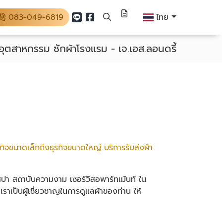
083-049-6819
ไทย
อุตสาหกรรม ซักผ้าโรงแรม - เจ.เอส.ลอนดรี้
รกิจขนาดเล็กถึงธุรกิจขนาดใหญ่ บริการรับส่งผ้า
-สปา
สถาบันความงาม เซอร์วิสอพาร์ทเม้นท์
ใน
าเป็นผู้เชี่ยวชาญในการดูแลผ้าของท่าน ให้