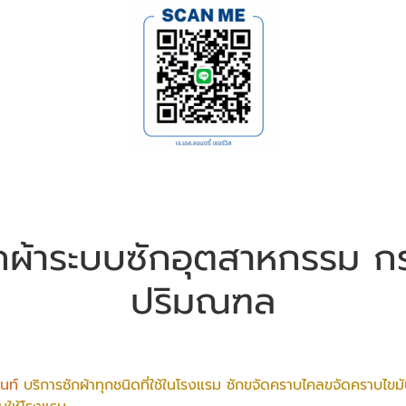
ซักผ้าระบบซักอุตสาหกรรม ก
ปริมณฑล
้นท์
บริการซักผ้าทุกชนิดที่ใช้ในโรงแรม ซักขจัดคราบไคลขจัดคราบไขม