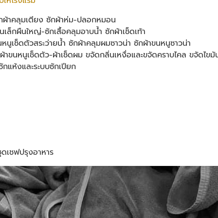
บให้โรงแรม
ซักผ้าคลุมเตียง ซักผ้าห่ม-ปลอกหมอน
นเล็กผืนใหญ่-ซักเสื้อคลุมอาบน้ำ ซักผ้าเช็ดเท้า
นูเช็ดตัวสระว่ายน้ำ ซักผ้าคลุมผมซาวน่า ซักผ้าขนหนูซาวน่า
ักผ้าขนหนูเช็ดตัว-ผ้าเช็ดผม ขจัดกลิ่นเหงื่อและขจัดคราบไคล ขจัดไขมั
ซักแห้งและระบบซักเปียก
ะชุดเชฟปรุงอาหาร