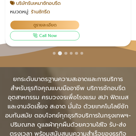
บริษัทรับเหมาซักอบรีด
อุตสาหกรรม เรามุ่งเน้นให้บริการด้วยมาตรฐานสูงสุดเพื่อ
หมวดหมู่:
ร้านซักรีด
ตอบสนองความต้องการของลูกค้าทุกท่าน โดยเราเสนอ
แนวคิดการบริการที่มอบความสะดวกสบายและประหยัด
ดูรายละเอียด
เวลาให้กับลูกค้า ด้วยการรับส่งสินค้าถึงที่ตามที่ลูกค้า
กำหนดได้ ซึ่งทำให้ลูกค้าไม่ต้องสะสมผ้าไว้และเสียเวลา
Call Now
ขนส่งเอง เรายังมีบริการรับซักผ้าโรงแรมให้ด้วย ซึ่ง
คุณภาพการซักผ้าของเราสามารถตอบสนองความต้องการ
ของโรงแรมทุกประเภทได้อย่างแม่นยำและรวดเร็ว ติดต่อ
เรา โทร : 083-049-6819 Facebook คลิก
ยกระดับมาตรฐานความสะอาดและการบริการ
สำหรับธุรกิจคุณแบบมืออาชีพ บริการซักอบรีด
อุตสาหกรรม ครบวงจรเพื่อโรงแรม สปา ฟิตเนส
และงานจัดเลี้ยง สะอาด มั่นใจ ด้วยเทคโนโลยีซัก
อบทันสมัย ตอบโจทย์ทุกธุรกิจบริการในกรุงเทพฯ-
ปริมณฑล ดูแลผ้าทุกผืนด้วยความใส่ใจ รับ-ส่ง
ตรงเวลา พร้อมสนับสนุนความสำเร็จของธุรกิจ