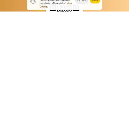
มอบประสบการณ์ความพึงพอใจ
ของท่านในการใช้งานเว็บไซต์
เรียน
รู้เพิ่มเติม
Add Friends
ติดต่อเรา
บริษัท เจ.เอส.ลอนดรี้ เซอร์วิส จำกัด
11/6 หมู่ที่ 6 ตำบลลาดหลุมแก้ว อำเภอลาดหลุมแก้ว
ปทุมธานี 12140
083-049-6819
jslaundryservice1@gmail.com
jslaundryservice.yellowpages.co.th
,
www.รับซักผ้า
โรงแรม.com
,
www.jslaundryservice.co.th