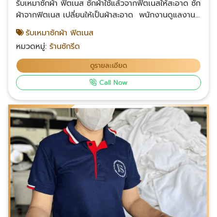
รับเหมาซักผ้า ฟิตเนส ซักผ้าใช้แล้วจากฟิตเนสให้สะอาด ซัก
ผ้าจากฟิตเนส เปลี่ยนให้เป็นผ้าสะอาด พนักงานดูแลงาน
ซักมีความชำนาญ รับผิดชอบต่อหน้าที่ได้ดี ทำงานเสร็จ
รับเหมาซักผ้า ฟิตเนส
ตรงเวลา ส่งผ้ามาซักได้รับตามที่คุยกัน มีเครื่องซักผ้า
หมวดหมู่:
ร้านซักรีด
ขนาดใหญ่ที่ใช้ในอุตสาหกรรมรองรับการวักผ้าให้กับฟิตเนส
และธุรกิจอื่นๆ ที่เพียงพอต่อผ้าที่ส่งมาซักอย่างแน่นอน ไม่
ดูรายละเอียด
ว่าผ้าจะเยอะแค่ไหน ก็สามารถซักให้ได้แน่นอน ติดต่อเรา
Call Now
โทร : 083-049-6819 Facebook คลิก