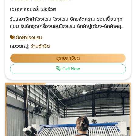
เจ.เอส.ลอนดรี้ เซอร์วิส
รับเหมาซักผ้าโรงแรม โรงแรม ซักขจัดคราบ รอยเปื้อนทุก
แบบ รับซักชุดเครื่องนอนโรงแรม ซักผ้าปูเตียง-ซักผ้าคลุม
เตียง ซักผ้าห่ม-ปลอกหมอน รับซักผ้าห้องน้ำ ซักผ้าขนหนู
ซักผ้าโรงแรม
เช็ดตัวโรงแรมผืนเล็กผืนใหญ่-ซักเสื้อคลุมอาบน้ำ ซักผ้า
หมวดหมู่:
ร้านซักรีด
เช็ดเท้า โรงแรมที่อยากส่งผ้ามาซัก ติดต่อได้เลย รับซักผ้า
ให้ทุกประเภท ในราคาเป็นกันเอง มีบริการส่งรถไปรับผ้าและ
ดูรายละเอียด
ส่งผ้าให้ที่โรงแรม สะดวกสบายต่อลูกค้ามากขึ้น โทร :
Call Now
083-049-6819 Facebook คลิก