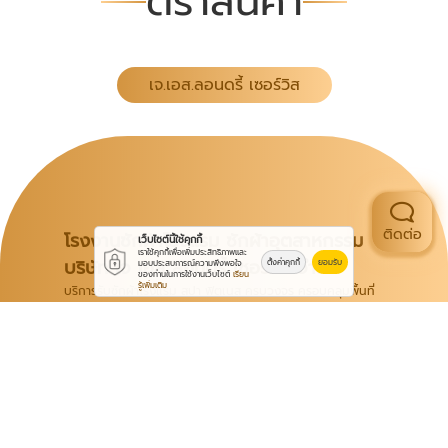
ตราสินค้า
เจ.เอส.ลอนดรี้ เซอร์วิส
ติดต่อ
โรงงานซักผ้าโรงแรม ซักผ้าอุตสาหกรรม
เว็บไซต์นี้ใช้คุกกี้
เราใช้คุกกี้เพื่อเพิ่มประสิทธิภาพและ
บริษัท เจ เอส ลอนดรี้ เซอร์วิส จำกัด
ตั้งค่าคุกกี้
ยอมรับ
มอบประสบการณ์ความพึงพอใจ
ของท่านในการใช้งานเว็บไซต์
เรียน
รู้เพิ่มเติม
บริการรับซักผ้าโรงแรม สปา ฟิตเนส ครบวงจร ครอบคลุมพื้นที่
กรุงเทพฯ และปริมณฑล ด้วยประสบการณ์งานซักระบบ
อุตสาหกรรมกว่า 14 ปี เราเชี่ยวชาญการดูแลผ้าโรงแรมและงาน
จัดเลี้ยงทุกชนิด มั่นใจด้วยมาตรฐานความสะอาด ถนอมเนื้อผ้า
และการจัดส่งที่ตรงเวลา
Line ID: jslaundry