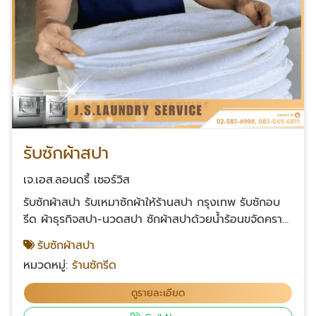
รับซักผ้าสปา
เจ.เอส.ลอนดรี้ เซอร์วิส
รับซักผ้าสปา รับเหมาซักผ้าให้ร้านสปา กรุงเทพ รับซักอบ
รีด ผ้าธุรกิจสปา-นวดสปา ซักผ้าสปาด้วยน้ำร้อนขจัดคราบ
น้ำมันนวด ขจัดไขมัน-ยาหม่อง พร้อมฆ่าเชื้อให้ผ้าทุกชิ้น
รับซักผ้าสปา
สะอาดพร้อมใช้ ซักผ้าเช็ดตัวสปา ผ้าปิดตัวเวลานวด ซักผ้า
หมวดหมู่:
ร้านซักรีด
ขนหนูร้านนวดน้ำมัน ซักผ้าเช็ดผม ผ้าห่อเท้าตอนนวด ซัก
ผ้าปูเตียงสปา ซักผ้าให้ร้านสปาแบบครบวงจร ส่งซักเยอะ
ดูรายละเอียด
ได้ราคาเหมาะ ผ้าสะอาด ฆ่าเชื้อให้ด้วย ติดต่อเรา โทร :