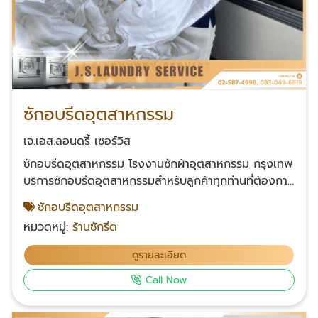
ซักอบรีดอุตสาหกรรม
เจ.เอส.ลอนดรี้ เซอร์วิส
ซักอบรีดอุตสาหกรรม โรงงานซักผ้าอุตสาหกรรม กรุงเทพ
บริการซักอบรีดอุตสาหกรรมสำหรับลูกค้าทุกท่านที่ต้องการ
บริการรับซักผ้าจำนวนมาก โดยเราให้บริการทั้งซัก อบ และ
ซักอบรีดอุตสาหกรรม
รีดผ้าอุตสาหกรรมอย่างมืออาชีพและได้มาตรฐาน ด้วย
หมวดหมู่:
ร้านซักรีด
เครื่องซักอบรีดที่ทันสมัยและคุณภาพเยี่ยมที่สุด บริษัทของ
เรามีประสบการณ์ในการรับเหมาซักอบรีดอุตสาหกรรมมา
ดูรายละเอียด
ยาวนาน และเราได้คว้าคุณภาพและศักยภาพที่แข็งแกร่งใน
Call Now
การให้บริการ ด้วยทีมงานผู้เชี่ยวชาญที่เชี่ยวชาญในการ
ดูแลและการดำเนินงานในการซัก อบ และรีดผ้า
อุตสาหกรรม ติดต่อเรา โทร : 083-049-6819