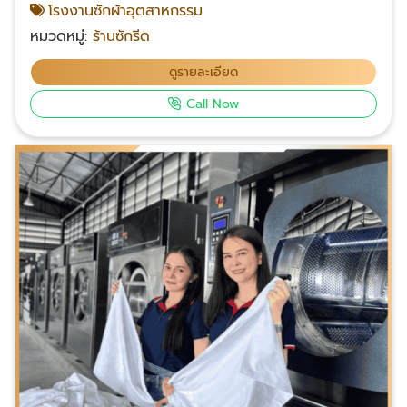
โรงงานซักผ้าอุตสาหกรรม
การดูแลและบริการที่มีมาตรฐานสูง เราคัดแยกบรรจุตาม
หมวดหมู่:
ร้านซักรีด
ชนิดของผ้าและตามขนาดของผ้า บซักผ้าโรงแรมและบริษัท
ต่าง ๆ ที่ต้องการบริการรับซักอบรีดในปริมาณมาก เรามี
ดูรายละเอียด
การจัดส่งสินค้าถึงที่ให้บริการ เพื่อความสะดวกและ
Call Now
ประหยัดเวลาของลูกค้า เรามุ่งเน้นให้บริการที่รวดเร็วและมี
คุณภาพสูงสุด ติดต่อเรา โทร : 083-049-6819
Facebook คลิก