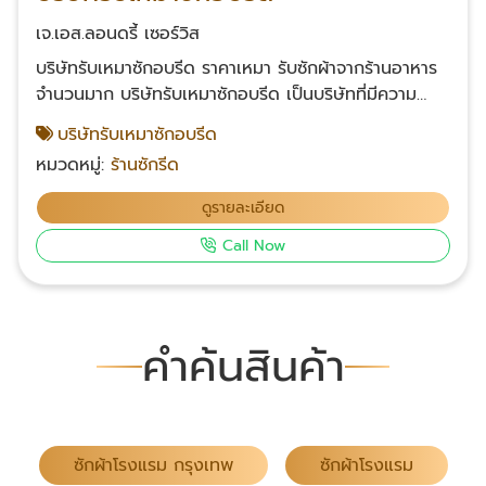
เจ.เอส.ลอนดรี้ เซอร์วิส
บริษัทรับเหมาซักอบรีด ราคาเหมา รับซักผ้าจากร้านอาหาร
จำนวนมาก บริษัทรับเหมาซักอบรีด เป็นบริษัทที่มีความ
เชี่ยวชาญในการให้บริการซัก อบ และรีดสินค้าชนิด
บริษัทรับเหมาซักอบรีด
อุตสาหกรรม เรามุ่งเน้นให้บริการด้วยมาตรฐานสูงสุดเพื่อ
หมวดหมู่:
ร้านซักรีด
ตอบสนองความต้องการของลูกค้าทุกท่าน โดยเราเสนอ
แนวคิดการบริการที่มอบความสะดวกสบายและประหยัด
ดูรายละเอียด
เวลาให้กับลูกค้า ด้วยการรับส่งสินค้าถึงที่ตามที่ลูกค้า
Call Now
กำหนดได้ ซึ่งทำให้ลูกค้าไม่ต้องสะสมผ้าไว้และเสียเวลา
ขนส่งเอง เรายังมีบริการรับซักผ้าโรงแรมให้ด้วย ซึ่ง
คุณภาพการซักผ้าของเราสามารถตอบสนองความต้องการ
ของโรงแรมทุกประเภทได้อย่างแม่นยำและรวดเร็ว ติดต่อ
คำค้นสินค้า
เรา โทร : 083-049-6819 Facebook คลิก
ซักผ้าโรงแรม กรุงเทพ
ซักผ้าโรงแรม