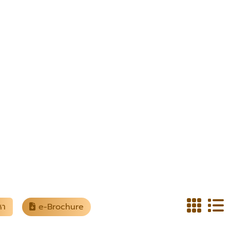
หา
e-Brochure