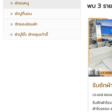
ผ้าขนหนู
พบ
3
ราย
ผ้าปูที่นอน
ซักและย้อมผ้า
ผ้าปูโต๊ะ ผ้าคลุมเก้าอี้
รับซักผ
กรุงเท
เจ.เอส.ลอนด
รับซักผ้าโร
ผ้าโรงแรม-ผ