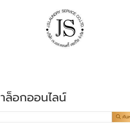
าล็อกออนไลน์
ค้น