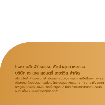
โรงงานซักผ้าโรงแรม ซักผ้าอุตสาหกรรม
บริษัท เจ เอส ลอนดรี้ เซอร์วิส จำกัด
บริการรับซักผ้าโรงแรม สปา ฟิตเนส ครบวงจร ครอบคลุมพื้นที่กรุงเทพฯ และ
ปริมณฑล ด้วยประสบการณ์งานซักระบบอุตสาหกรรมกว่า 14 ปี เราเชี่ยวชาญ
การดูแลผ้าโรงแรมและงานจัดเลี้ยงทุกชนิด มั่นใจด้วยมาตรฐานความสะอาด
ถนอมเนื้อผ้า และการจัดส่งที่ตรงเวลา