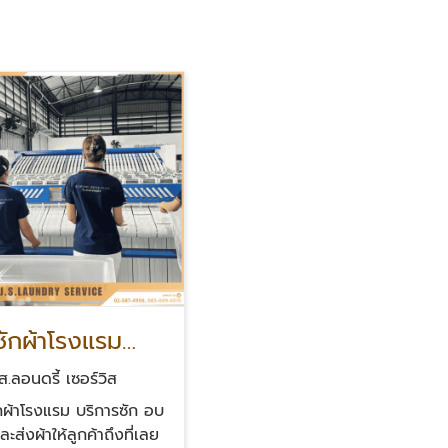
ซักผ้าโรงแรม
การซัก อบ รีด
ส.ลอนดรี้ เซอร์วิส
ักผ้าโรงแรม บริการซัก อบ
ละส่งผ้าให้ลูกค้าถึงที่เลย