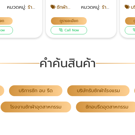
สปา
รับซักชุดเครื่องนอนโรงแรม
หมวดหมู่:
ร้าน
ซักผ้า
หมวดหมู่:
ร้าน
บร
ซักผ้าปูเตียง-ซักผ้าคลุมเตียง
ซักรีด
โรงแรม
ซักรีด
อบ ร
ซักผ้าห่ม-ปลอกหมอน รับซัก
ียด
ดูรายละเอียด
ผ้าห้องน้ำ ซักผ้าขนหนูเช็ดตัว
Now
Call Now
โรงแรมผืนเล็กผืนใหญ่-ซักเสื้อ
คลุมอาบน้ำ ซักผ้าเช็ดเท้า
โรงแรมที่อยากส่งผ้ามาซัก
ติดต่อได้เลย รับซักผ้าให้ทุก
คำค้นสินค้า
ประเภท ในราคาเป็นกันเอง มี
บริการส่งรถไปรับผ้าและส่งผ้า
ให้ที่โรงแรม สะดวกสบายต่อ
ลูกค้ามากขึ้น โทร : 083-
049-6819 Facebook คลิก
บริการซัก อบ รีด
บริษัทรับซักผ้าโรงแรม
โรงงานซักผ้าอุตสาหกรรม
ซักอบรีดอุตสาหกรรม