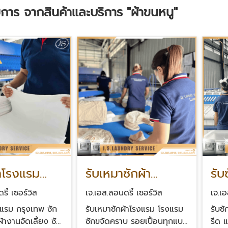
การ จากสินค้าและบริการ
"ผ้าขนหนู"
้าโรงแรม
รับเหมาซักผ้า
รับ
พ
โรงแรม
บริ
รี้ เซอร์วิส
เจ.เอส.ลอนดรี้ เซอร์วิส
เจ.เอ
งแรม กรุงเทพ ซัก
รับเหมาซักผ้าโรงแรม โรงแรม
รับซ
้างานจัดเลี้ยง ซัก
ซักขจัดคราบ รอยเปื้อนทุกแบบ
รีด แ