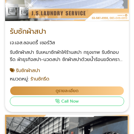
รับซักผ้าสปา
เจ.เอส.ลอนดรี้ เซอร์วิส
รับซักผ้าสปา รับเหมาซักผ้าให้ร้านสปา กรุงเทพ รับซักอบ
รีด ผ้าธุรกิจสปา-นวดสปา ซักผ้าสปาด้วยน้ำร้อนขจัดคราบ
น้ำมันนวด ขจัดไขมัน-ยาหม่อง พร้อมฆ่าเชื้อให้ผ้าทุกชิ้น
รับซักผ้าสปา
สะอาดพร้อมใช้ ซักผ้าเช็ดตัวสปา ผ้าปิดตัวเวลานวด ซักผ้า
หมวดหมู่:
ร้านซักรีด
ขนหนูร้านนวดน้ำมัน ซักผ้าเช็ดผม ผ้าห่อเท้าตอนนวด ซัก
ผ้าปูเตียงสปา ซักผ้าให้ร้านสปาแบบครบวงจร ส่งซักเยอะ
ดูรายละเอียด
ได้ราคาเหมาะ ผ้าสะอาด ฆ่าเชื้อให้ด้วย ติดต่อเรา โทร :
Call Now
083-049-6819 Facebook คลิก