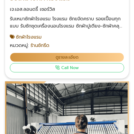
เจ.เอส.ลอนดรี้ เซอร์วิส
รับเหมาซักผ้าโรงแรม โรงแรม ซักขจัดคราบ รอยเปื้อนทุก
แบบ รับซักชุดเครื่องนอนโรงแรม ซักผ้าปูเตียง-ซักผ้าคลุม
เตียง ซักผ้าห่ม-ปลอกหมอน รับซักผ้าห้องน้ำ ซักผ้าขนหนู
ซักผ้าโรงแรม
เช็ดตัวโรงแรมผืนเล็กผืนใหญ่-ซักเสื้อคลุมอาบน้ำ ซักผ้า
หมวดหมู่:
ร้านซักรีด
เช็ดเท้า โรงแรมที่อยากส่งผ้ามาซัก ติดต่อได้เลย รับซักผ้า
ให้ทุกประเภท ในราคาเป็นกันเอง มีบริการส่งรถไปรับผ้าและ
ดูรายละเอียด
ส่งผ้าให้ที่โรงแรม สะดวกสบายต่อลูกค้ามากขึ้น โทร :
Call Now
083-049-6819 Facebook คลิก